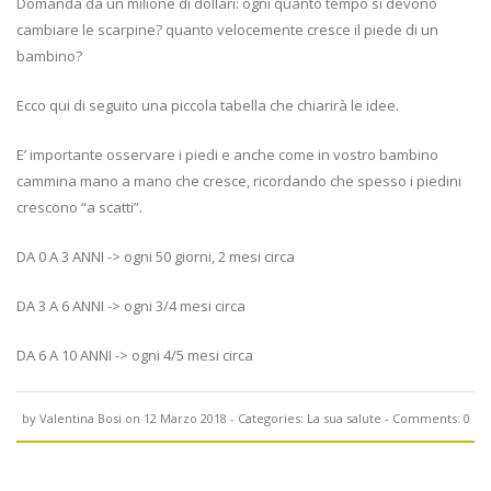
Domanda da un milione di dollari: ogni quanto tempo si devono
cambiare le scarpine? quanto velocemente cresce il piede di un
bambino?
Ecco qui di seguito una piccola tabella che chiarirà le idee.
E’ importante osservare i piedi e anche come in vostro bambino
cammina mano a mano che cresce, ricordando che spesso i piedini
crescono “a scatti”.
DA 0 A 3 ANNI -> ogni 50 giorni, 2 mesi circa
DA 3 A 6 ANNI -> ogni 3/4 mesi circa
DA 6 A 10 ANNI -> ogni 4/5 mesi circa
by
Valentina Bosi
on 12 Marzo 2018
- Categories:
La sua salute
- Comments:
0