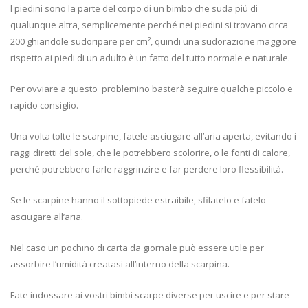
I piedini sono la parte del corpo di un bimbo che suda più di
qualunque altra, semplicemente perché nei piedini si trovano circa
200 ghiandole sudoripare per cm², quindi una sudorazione maggiore
rispetto ai piedi di un adulto è un fatto del tutto normale e naturale.
Per ovviare a questo problemino basterà seguire qualche piccolo e
rapido consiglio.
Una volta tolte le scarpine, fatele asciugare all’aria aperta, evitando i
raggi diretti del sole, che le potrebbero scolorire, o le fonti di calore,
perché potrebbero farle raggrinzire e far perdere loro flessibilità.
Se le scarpine hanno il sottopiede estraibile, sfilatelo e fatelo
asciugare all’aria.
Nel caso un pochino di carta da giornale può essere utile per
assorbire l’umidità creatasi all’interno della scarpina.
Fate indossare ai vostri bimbi scarpe diverse per uscire e per stare