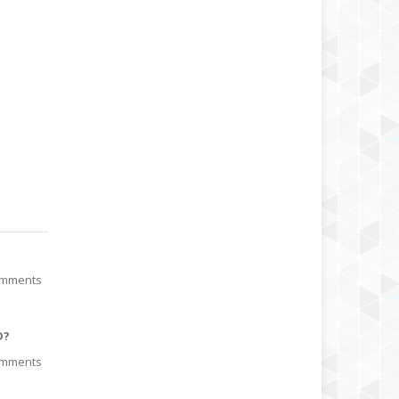
omments
O?
omments