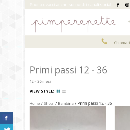
Puoi trovarci anche sui nostri canali social
Chiamaci 
Primi passi 12 - 36
12 – 36 mesi
VIEW STYLE:
/
/
/ Primi passi 12 - 36
Home
Shop
Bambina