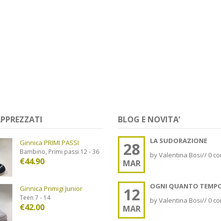
 APPREZZATI
BLOG E NOVITA’
LA SUDORAZIONE
Ginnica PRIMI PASSI
28
,
Bambino
Primi passi 12 - 36
by
Valentina Bosi
//
0 c
€
44.90
MAR
OGNI QUANTO TEMP
Ginnica Primigi Junior
12
Teen 7 - 14
by
Valentina Bosi
//
0 c
€
42.00
MAR