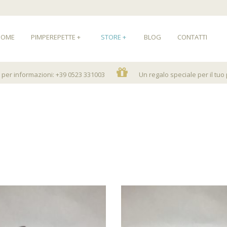
HOME
PIMPEREPETTE
+
STORE
+
BLOG
CONTATTI
per informazioni: +39 0523 331003
Un regalo speciale per il tuo