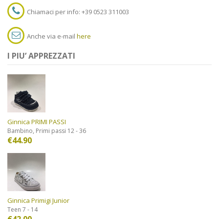
Chiamaci per info: +39 0523 311003
Anche via e-mail
here
I PIU’ APPREZZATI
Ginnica PRIMI PASSI
,
Bambino
Primi passi 12 - 36
€
44.90
Ginnica Primigi Junior
Teen 7 - 14