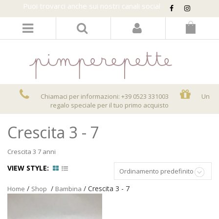
Puoi trovarci anche sui nostri canali social
LOGIN/REGISTER
Chiamaci per informazioni: +39 0523 331003
Un
regalo speciale per il tuo primo acquisto
Crescita 3 - 7
Crescita 3 7 anni
VIEW STYLE:
Ordinamento predefinito
/
/
/ Crescita 3 - 7
Home
Shop
Bambina