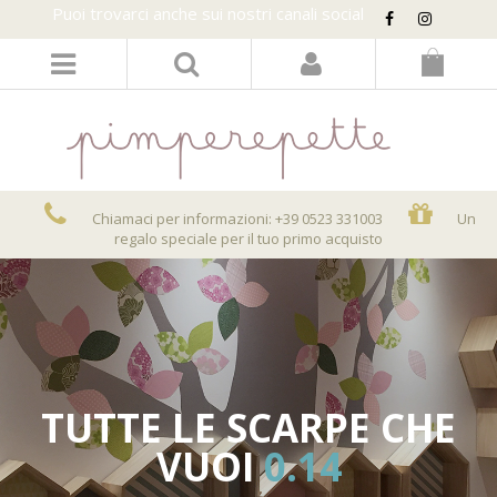
Puoi trovarci anche sui nostri canali social
LOGIN/REGISTER
Chiamaci per informazioni: +39 0523 331003
Un
regalo speciale per il tuo primo acquisto
TUTTE LE SCARPE CHE
VUOI
0.14