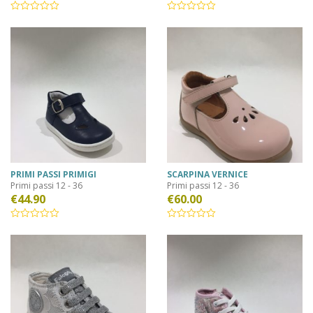
PRIMI PASSI PRIMIGI
SCARPINA VERNICE
Primi passi 12 - 36
Primi passi 12 - 36
€
44.90
€
60.00