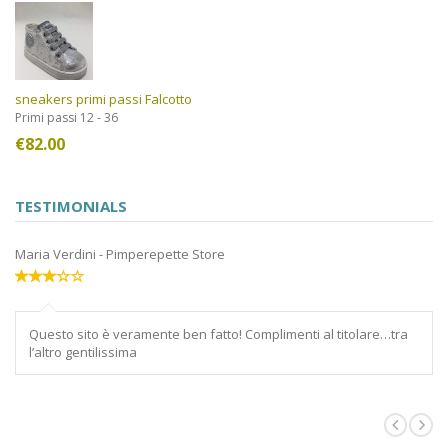
sneakers primi passi Falcotto
Primi passi 12 - 36
€
82.00
TESTIMONIALS
Maria Verdini
-
Pimperepette Store
Mi
Questo sito è veramente ben fatto! Complimenti al titolare…tra
l’altro gentilissima